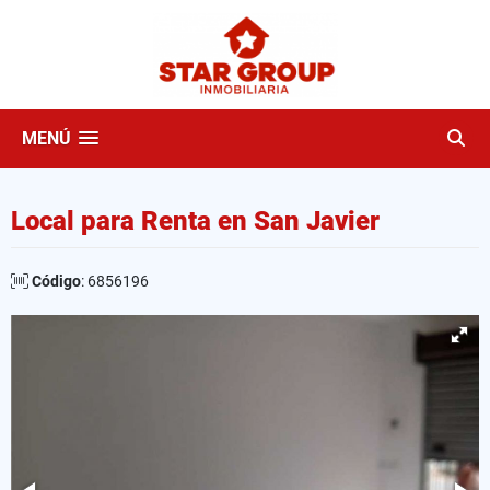
MENÚ
Local para Renta en San Javier
Código
: 6856196