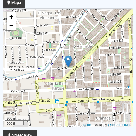
Mapa
+
−
200 m
500 ft
Leaflet
| Wasi - ©
OpenStreetMap
Street View