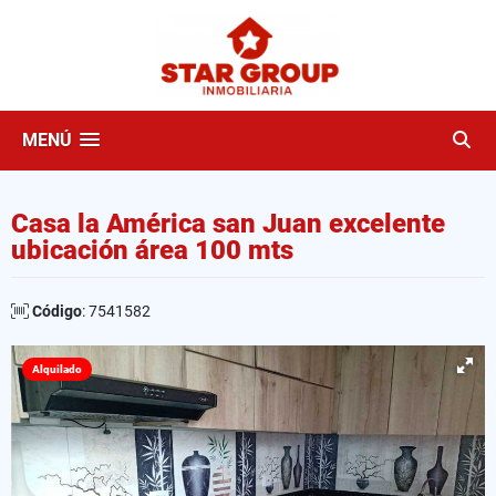
MENÚ
Casa la América san Juan excelente
ubicación área 100 mts
Código
: 7541582
Alquilado