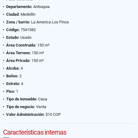
Departamento:
Antioquia
Ciudad:
Medellín
Zona / barrio:
La America Los Pinos
Código:
7541582
Estado:
Usado
Área Construida:
150 m²
Área Terreno:
150 m²
Área Privada:
150 m²
Alcoba:
4
Baños:
2
Estrato:
4
Piso:
1
Tipo de inmueble:
Casa
Tipo de negocio:
Venta
Valor Administración:
$10 COP
Características internas