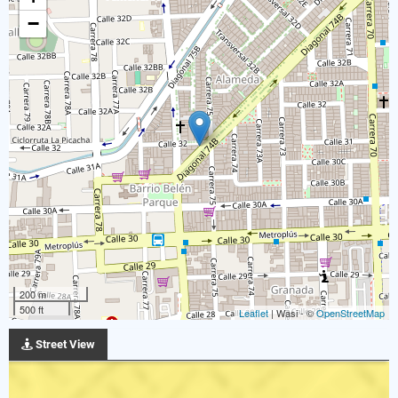
−
200 m
500 ft
Leaflet
| Wasi - ©
OpenStreetMap
Street View