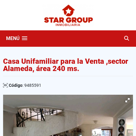
MENÚ
Casa Unifamiliar para la Venta ,sector
Alameda, área 240 ms.
Código
: 9485591