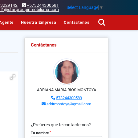
73229142
|
+573244300581
Select Language
▼
l1@stargroupinmobiliaria.com
Agente
Nuestra Empresa
Contáctenos
Contáctanos
ADRIANA MARIA RIOS MONTOYA
573244300589
adrirmontoya@gmail.com
¿Prefieres que te contactemos?
*
Tu nombre