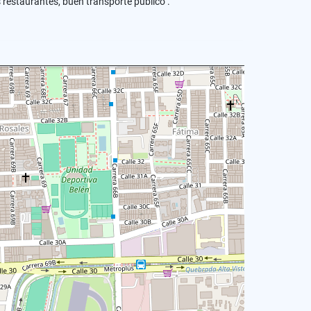
 restaurantes, buen transporte público .