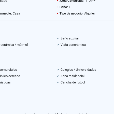
sado
Área Construida:
110 m²
Baño:
1
nmueble:
Casa
Tipo de negocio:
Alquiler
Baño auxiliar
 cerámica / mármol
Vista panorámica
comerciales
Colegios / Universidades
úblico cercano
Zona residencial
rísticas
Cancha de futbol