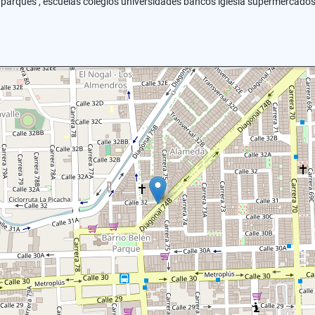
a parques , escuelas colegios universidades bancos iglesia supermercados