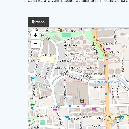
Casa Para la Venta, sector Castilla ,área 110 ms. Cerca 
Mapa
+
−