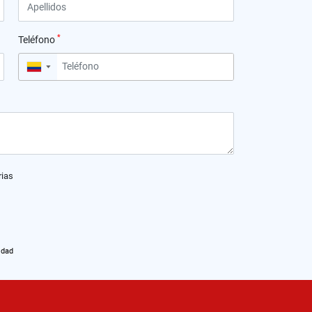
*
Teléfono
▼
rias
idad