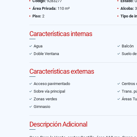
Código:
9283277
Estado:
U
Área Privada:
110 m²
Alcoba:
3
Piso:
2
Tipo de i
Características internas
Agua
Balcón
Doble Ventana
Suelo de
Características externas
Acceso pavimentado
Centros 
Sobre vía principal
Trans. p
Zonas verdes
Áreas Tu
Gimnasio
Descripción Adicional