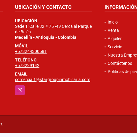
UBICACIÓN Y CONTACTO
INFORMACIÓ
UBICACIÓN
Inicio
Sede 1: Calle 32 # 75 -49 Cerca al Parque
Venta
de Belén
Medellín - Antioquia - Colombia
Alquiler
MÓVIL
Servicio
+573244300581
Nuestra Empre
TELÉFONO
Contáctenos
+573229142
Políticas de pr
EMAIL
comercial1@stargroupinmobiliaria.com
Instagram
s.