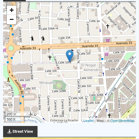
+
−
200 m
500 ft
Leaflet
| Wasi - ©
OpenStreetMap
Street View