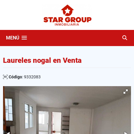
MENÚ
Laureles nogal en Venta
Código
: 9332083