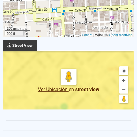
200 m
500 ft
Leaflet
| Wasi - ©
OpenStreetMap
Street View
Ver Ubicación
en
street view