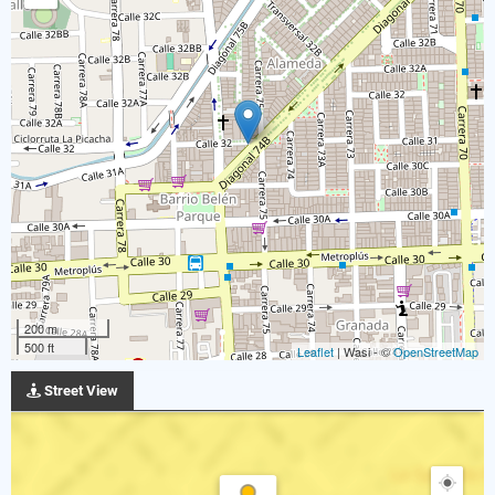
200 m
500 ft
Leaflet
| Wasi - ©
OpenStreetMap
Street View