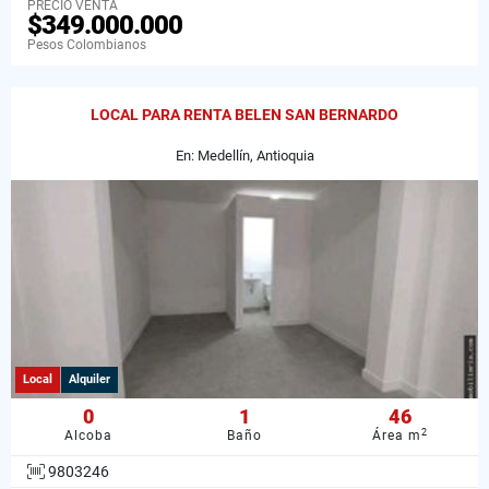
PRECIO VENTA
$349.000.000
Pesos Colombianos
LOCAL PARA RENTA BELEN SAN BERNARDO
En: Medellín, Antioquia
Local
Alquiler
0
1
46
2
Alcoba
Baño
Área m
9803246