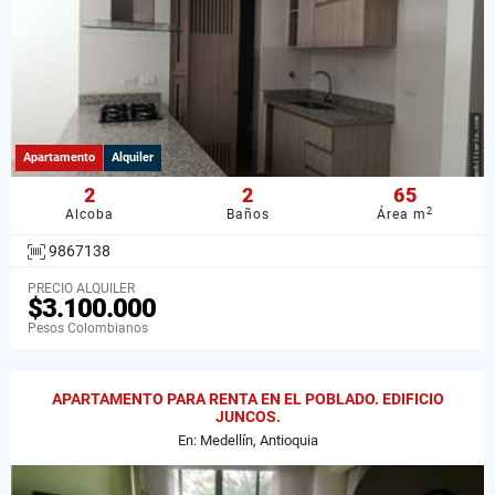
Apartamento
Alquiler
2
2
65
2
Alcoba
Baños
Área m
9867138
PRECIO ALQUILER
$3.100.000
Pesos Colombianos
APARTAMENTO PARA RENTA EN EL POBLADO. EDIFICIO
JUNCOS.
En: Medellín, Antioquia