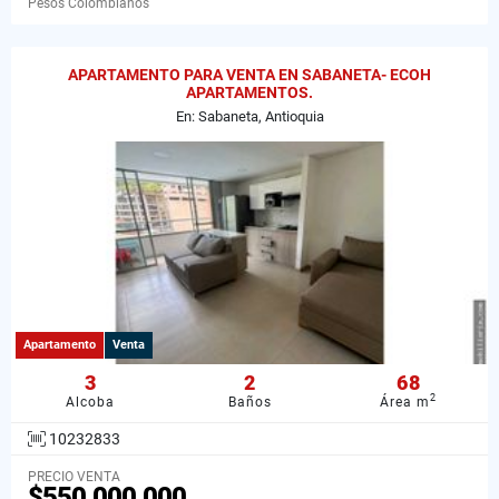
Pesos Colombianos
APARTAMENTO PARA VENTA EN SABANETA- ECOH
APARTAMENTOS.
En: Sabaneta, Antioquia
Apartamento
Venta
3
2
68
2
Alcoba
Baños
Área m
10232833
PRECIO VENTA
$550.000.000