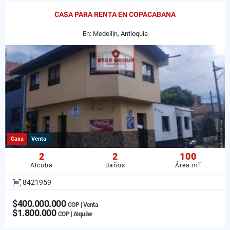
CASA PARA RENTA EN COPACABANA
En: Medellín, Antioquia
Casa
Venta
2
2
100
2
Alcoba
Baños
Área m
8421959
$400.000.000
COP | Venta
$1.800.000
COP | Alquiler