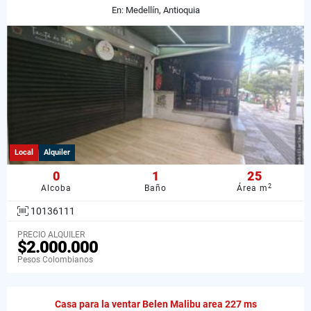
En: Medellín, Antioquia
Local
Alquiler
0
1
25
2
Alcoba
Baño
Área m
10136111
PRECIO ALQUILER
$2.000.000
Pesos Colombianos
Casa para la ventar Belen Malibu area 227 ms