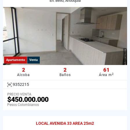
En: Bello, Antioquia
Apartamento
Venta
2
2
61
2
Alcoba
Baños
Área m
9352215
PRECIO VENTA
$450.000.000
Pesos Colombianos
LOCAL AVENIDA 33 AREA 25m2