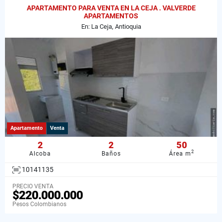
APARTAMENTO PARA VENTA EN LA CEJA . VALVERDE
APARTAMENTOS
En: La Ceja, Antioquia
Apartamento
Venta
2
2
50
2
Alcoba
Baños
Área m
10141135
PRECIO VENTA
$220.000.000
Pesos Colombianos