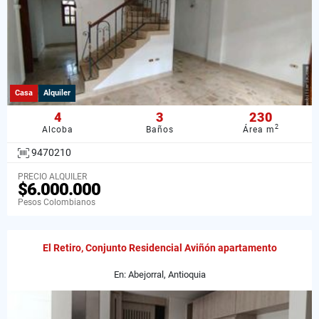
Casa
Alquiler
4
3
230
2
Alcoba
Baños
Área m
9470210
PRECIO ALQUILER
$6.000.000
Pesos Colombianos
El Retiro, Conjunto Residencial Aviñón apartamento
En: Abejorral, Antioquia