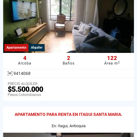
Apartamento
Alquiler
4
2
122
2
Alcoba
Baños
Área m
9414068
PRECIO ALQUILER
$5.500.000
Pesos Colombianos
APARTAMENTO PARA RENTA EN ITAGUI SANTA MARIA.
En: Itagui, Antioquia