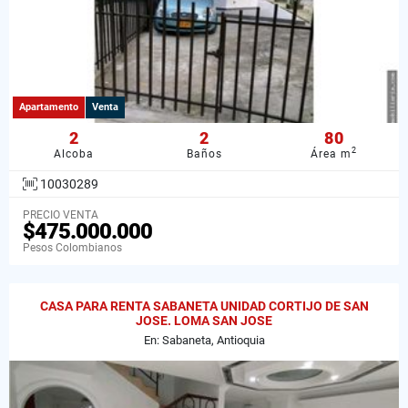
Apartamento
Venta
2
2
80
2
Alcoba
Baños
Área m
10030289
PRECIO VENTA
$475.000.000
Pesos Colombianos
CASA PARA RENTA SABANETA UNIDAD CORTIJO DE SAN
JOSE. LOMA SAN JOSE
En: Sabaneta, Antioquia