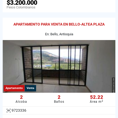
$3.200.000
Pesos Colombianos
APARTAMENTO PARA VENTA EN BELLO-ALTEA PLAZA
En: Bello, Antioquia
Apartamento
Venta
2
2
52.22
2
Alcoba
Baños
Área m
9723336