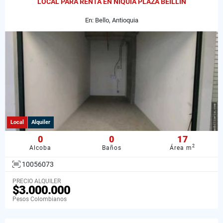
LOCAL PARA RENTA EN NIQUIA PLAZA BEILLIN
En: Bello, Antioquia
Local
Alquiler
0
0
17
2
Alcoba
Baños
Área m
10056073
PRECIO ALQUILER
$3.000.000
Pesos Colombianos