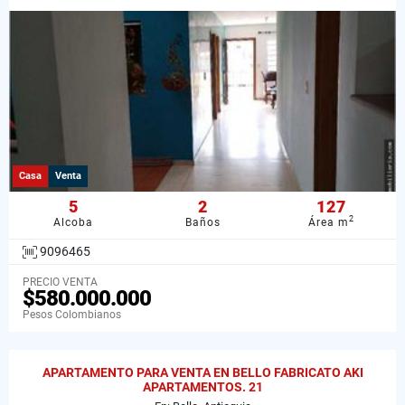
Casa
Venta
5
2
127
2
Alcoba
Baños
Área m
9096465
PRECIO VENTA
$580.000.000
Pesos Colombianos
APARTAMENTO PARA VENTA EN BELLO FABRICATO AKI
APARTAMENTOS. 21