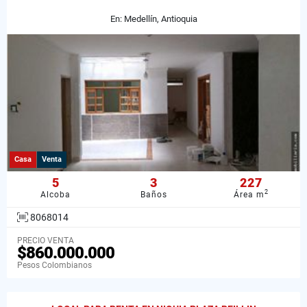
En: Medellín, Antioquia
Casa
Venta
5
3
227
2
Alcoba
Baños
Área m
8068014
PRECIO VENTA
$860.000.000
Pesos Colombianos