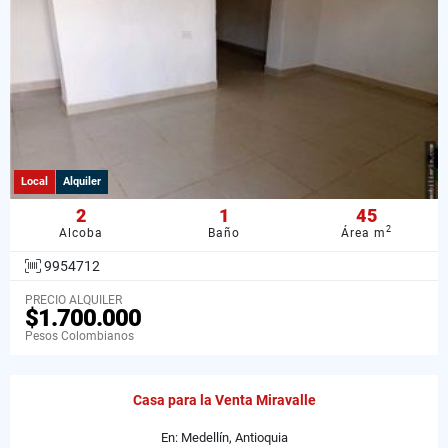
Local
Alquiler
2
1
45
2
Alcoba
Baño
Área m
9954712
PRECIO ALQUILER
$1.700.000
Pesos Colombianos
Casa para la Venta Miravalle
En: Medellín, Antioquia