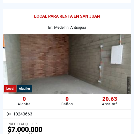
LOCAL PARA RENTA EN SAN JUAN
En: Medellín, Antioquia
Local
Alquiler
0
0
20.63
2
Alcoba
Baños
Área m
10243663
PRECIO ALQUILER
$7.000.000