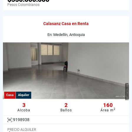
Pesos Colombianos
Calasanz Casa en Renta
En: Medellín, Antioquia
Casa
Alquiler
3
2
160
2
Alcoba
Baños
Área m
9198938
PRECIO ALQUILER