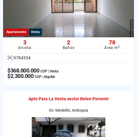
Apartamento
Venta
3
2
70
2
Alcoba
Baños
Área m
9784334
$368.000.000
COP | Venta
$2.300.000
COP | Alquiler
Apto Para La Venta sector Belen Porvenir
En: Medellín, Antioquia