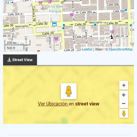
200 m
500 ft
Leaflet
| Wasi - ©
OpenStreetMap
Street View
Ver Ubicación
en
street view