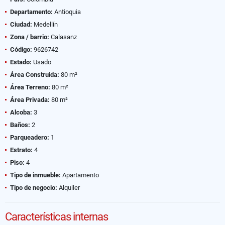
Departamento:
Antioquia
Ciudad:
Medellín
Zona / barrio:
Calasanz
Código:
9626742
Estado:
Usado
Área Construida:
80 m²
Área Terreno:
80 m²
Área Privada:
80 m²
Alcoba:
3
Baños:
2
Parqueadero:
1
Estrato:
4
Piso:
4
Tipo de inmueble:
Apartamento
Tipo de negocio:
Alquiler
Características internas