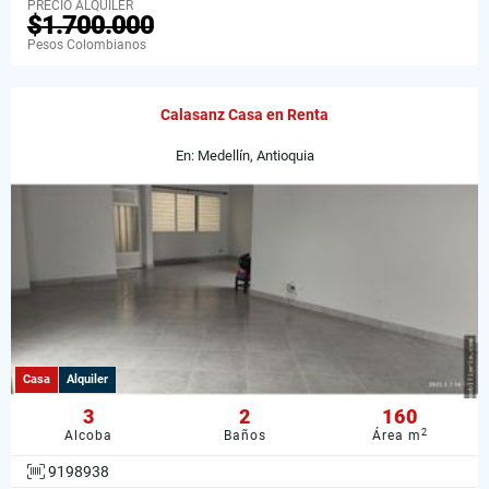
PRECIO ALQUILER
$1.700.000
Pesos Colombianos
Calasanz Casa en Renta
En: Medellín, Antioquia
Casa
Alquiler
3
2
160
2
Alcoba
Baños
Área m
9198938