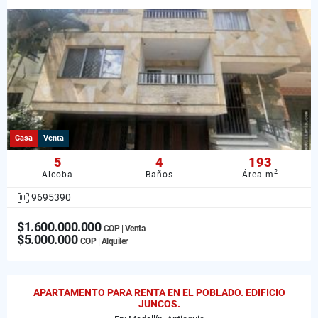
Casa
Venta
5
4
193
2
Alcoba
Baños
Área m
9695390
$1.600.000.000
COP | Venta
$5.000.000
COP | Alquiler
APARTAMENTO PARA RENTA EN EL POBLADO. EDIFICIO
JUNCOS.