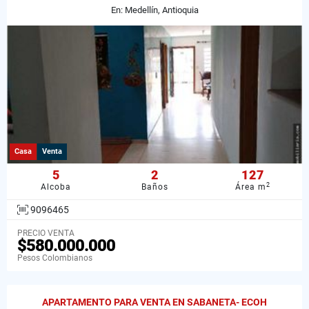
En: Medellín, Antioquia
Casa
Venta
5
2
127
2
Alcoba
Baños
Área m
9096465
PRECIO VENTA
$580.000.000
Pesos Colombianos
APARTAMENTO PARA VENTA EN SABANETA- ECOH