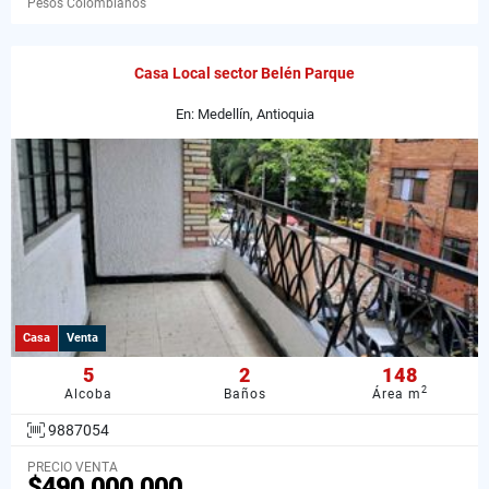
Pesos Colombianos
Casa Local sector Belén Parque
En: Medellín, Antioquia
Casa
Venta
5
2
148
2
Alcoba
Baños
Área m
9887054
PRECIO VENTA
$490.000.000