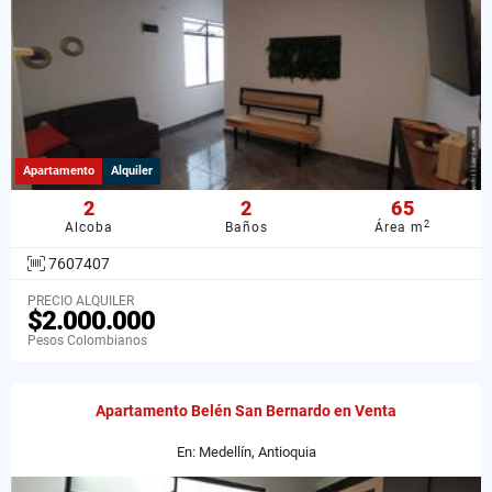
Apartamento
Alquiler
2
2
65
2
Alcoba
Baños
Área m
7607407
PRECIO ALQUILER
$2.000.000
Pesos Colombianos
Apartamento Belén San Bernardo en Venta
En: Medellín, Antioquia