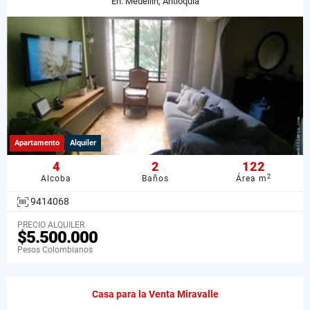
En: Medellín, Antioquia
Apartamento
Alquiler
4
2
122
2
Alcoba
Baños
Área m
9414068
PRECIO ALQUILER
$5.500.000
Pesos Colombianos
Casa para la Venta Miravalle