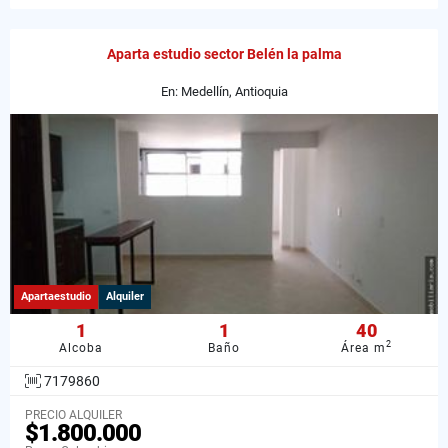
Aparta estudio sector Belén la palma
En: Medellín, Antioquia
Apartaestudio
Alquiler
1
1
40
2
Alcoba
Baño
Área m
7179860
PRECIO ALQUILER
$1.800.000