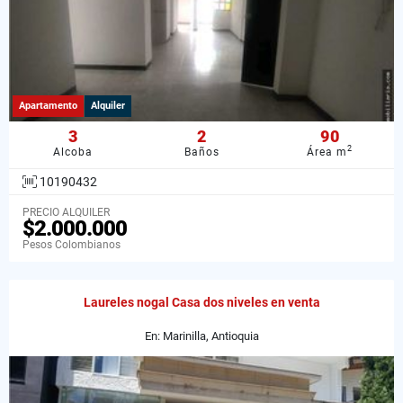
Apartamento
Alquiler
3
2
90
2
Alcoba
Baños
Área m
10190432
PRECIO ALQUILER
$2.000.000
Pesos Colombianos
Laureles nogal Casa dos niveles en venta
En: Marinilla, Antioquia