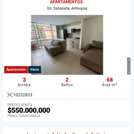
APARTAMENTOS.
En: Sabaneta, Antioquia
Apartamento
Venta
3
2
68
2
Alcoba
Baños
Área m
10232833
PRECIO VENTA
$550.000.000
Pesos Colombianos