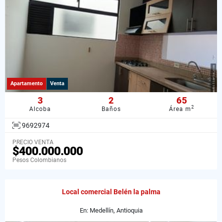
Apartamento
Venta
3
2
65
2
Alcoba
Baños
Área m
9692974
PRECIO VENTA
$400.000.000
Pesos Colombianos
Local comercial Belén la palma
En: Medellín, Antioquia