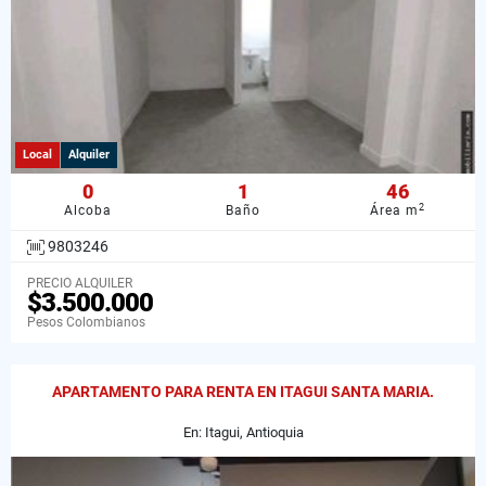
Local
Alquiler
0
1
46
2
Alcoba
Baño
Área m
9803246
PRECIO ALQUILER
$3.500.000
Pesos Colombianos
APARTAMENTO PARA RENTA EN ITAGUI SANTA MARIA.
En: Itagui, Antioquia