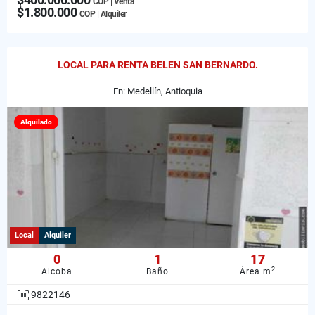
COP | Venta
$1.800.000
COP | Alquiler
LOCAL PARA RENTA BELEN SAN BERNARDO.
En: Medellín, Antioquia
Alquilado
Local
Alquiler
0
1
17
2
Alcoba
Baño
Área m
9822146