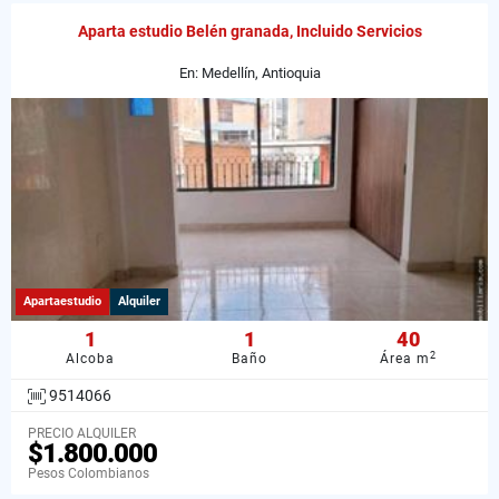
Aparta estudio Belén granada, Incluido Servicios
En: Medellín, Antioquia
Apartaestudio
Alquiler
1
1
40
2
Alcoba
Baño
Área m
9514066
PRECIO ALQUILER
$1.800.000
Pesos Colombianos