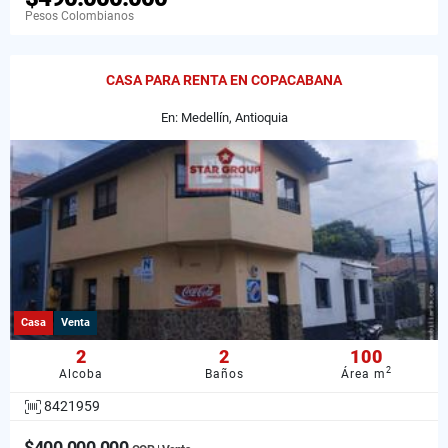
Pesos Colombianos
CASA PARA RENTA EN COPACABANA
En: Medellín, Antioquia
Casa
Venta
2
2
100
2
Alcoba
Baños
Área m
8421959
$400.000.000