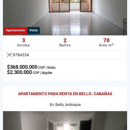
Apartamento
Venta
3
2
70
2
Alcoba
Baños
Área m
9784334
$368.000.000
COP | Venta
$2.300.000
COP | Alquiler
APARTAMENTO PARA RENTA EN BELLO- CABAÑAS
En: Bello, Antioquia