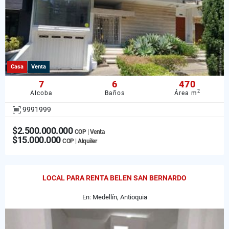
Casa
Venta
7
6
470
2
Alcoba
Baños
Área m
9991999
$2.500.000.000
COP | Venta
$15.000.000
COP | Alquiler
LOCAL PARA RENTA BELEN SAN BERNARDO
En: Medellín, Antioquia